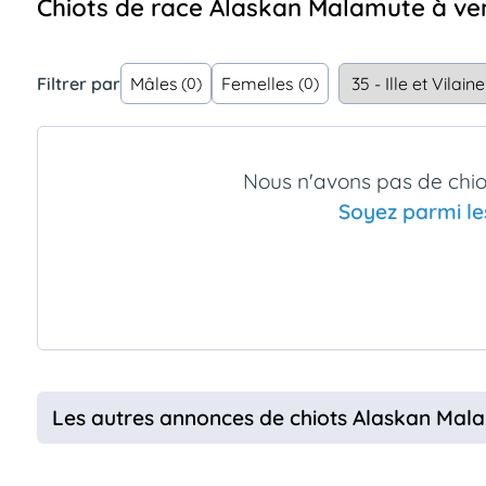
Chiots de race Alaskan Malamute à vend
Assurances
animo
Connexion
Filtrer par
Mâles
Femelles
(0)
(0)
Ou
éez
tre
mpte
Nous n'avons pas de chi
Soyez parmi le
Les autres annonces de chiots Alaskan Mal