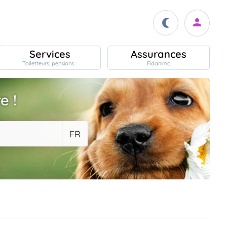
Services
Assurances
Toiletteurs, pensions ..
Fidanimo
e !
FR