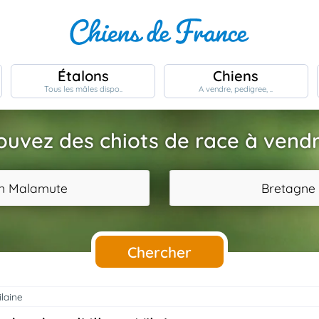
Étalons
Chiens
Tous les mâles dispo..
A vendre, pedigree, ..
ouvez des chiots de race à vendr
an Malamute
Bretagne
Chercher
Vilaine