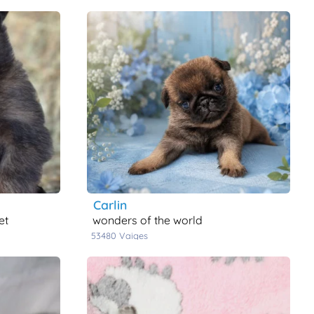
carlin
et
wonders of the world
53480
vaiges