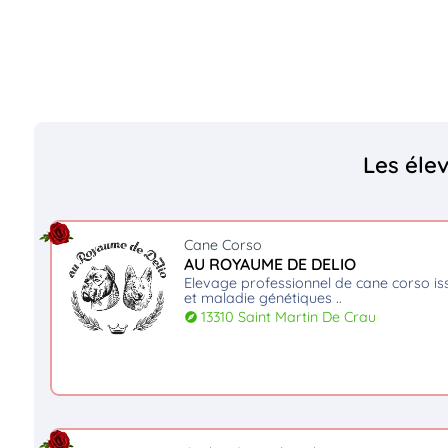
Les él
Cane Corso
AU ROYAUME DE DELIO
elevage professionnel de cane corso issue de champion testé adn
et maladie génétiques
13310 Saint Martin De Crau
explore