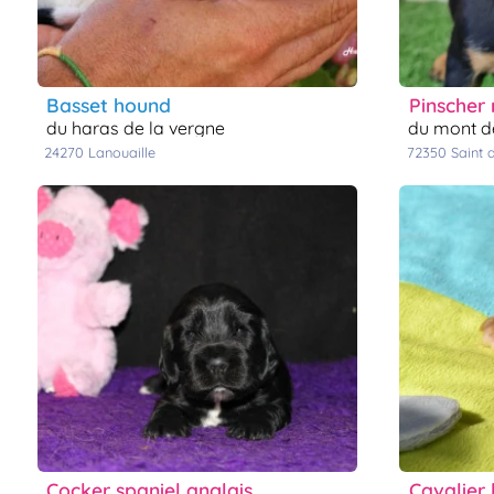
basset hound
pinscher
du haras de la vergne
du mont d
24270
lanouaille
72350
saint
cocker spaniel anglais
cavalier 