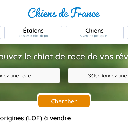
Étalons
Chiens
Tous les mâles dispo..
A vendre, pedigree, ..
ouvez le chiot de race de vos rê
nnez une race
Sélectionnez une
Chercher
s origines (LOF) à vendre