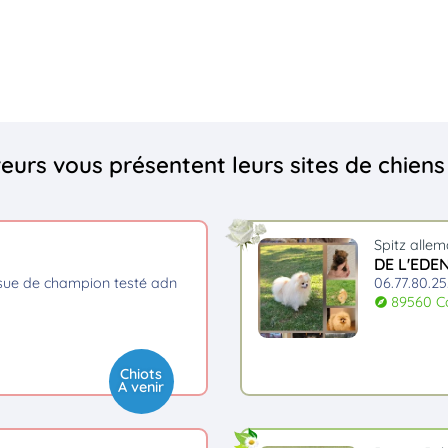
eveurs vous présentent leurs sites de chien
Spitz alle
DE L'EDE
06.77.80.2
89560 Co
explore
Chiots
A venir