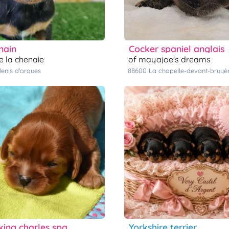
 nain
cocker spaniel anglais
e la chenaie
of mayajoe's dreams
 denis d'orques
88600
la chapelle-devant-bruyè
king charles spaniel
yorkshire terrier