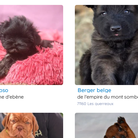
apso
berger belge
e d'ebène
de l'empire du mont somb
71160
les guerreaux