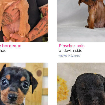
e bordeaux
pinscher nain
chou
of devil inside
78970
mézières