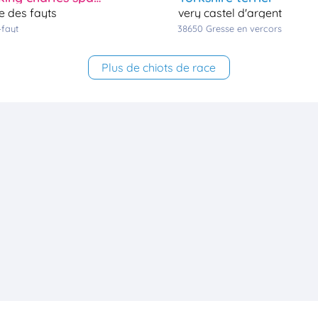
ée des fayts
very castel d'argent
-fayt
38650
gresse en vercors
Plus de chiots de race