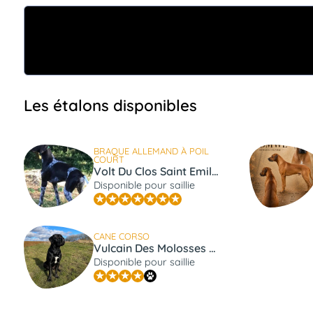
Les étalons disponibles
BRAQUE ALLEMAND À POIL
COURT
Volt Du Clos Saint Emilion
Disponible pour saillie
CANE CORSO
Vulcain Des Molosses De L'Olympe
Disponible pour saillie