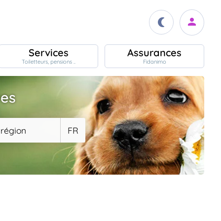
Services
Assurances
Toiletteurs, pensions ..
Fidanimo
ves
 région
FR