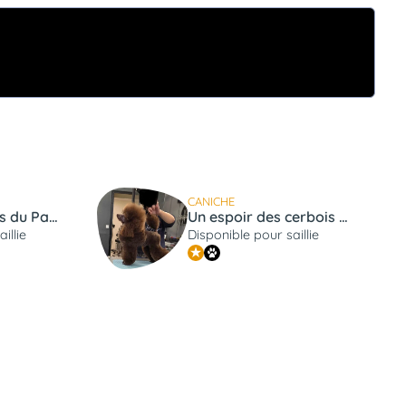
CANICHE
CH. Télos Karlos du Parc des marais d'Opale
Un espoir des cerbois de la cheneveyre Titre Initial
illie
Disponible pour saillie