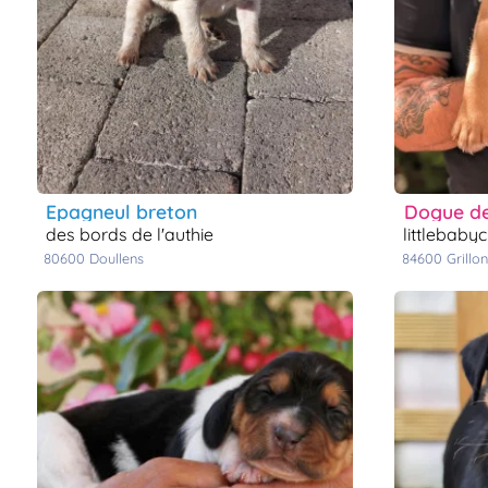
epagneul breton
dogue d
des bords de l'authie
littlebaby
80600
doullens
84600
grillon