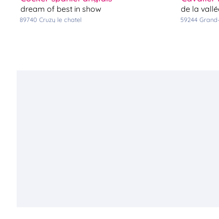
dream of best in show
de la vall
89740
cruzy le chatel
59244
grand