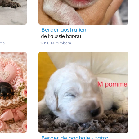
berger australien
de l'aussie happy
res
17150
mirambeau
berger de podhale - tatra