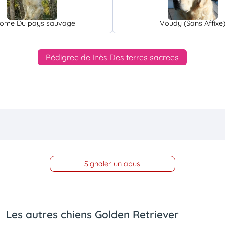
lome Du pays sauvage
Voudy (Sans Affixe
Pédigree de Inès Des terres sacrees
Signaler un abus
Les autres chiens Golden Retriever