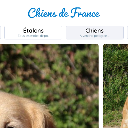
Étalons
Chiens
Tous les mâles dispo..
A vendre, pedigree, ..