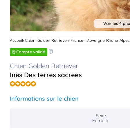
Voir les 4 ph
Accueil
Chien
Golden Retriever
France - Auvergne-Rhone-Alpes
Compte validé
Chien Golden Retriever
Inès Des terres sacrees
Informations sur le chien
Sexe
Femelle