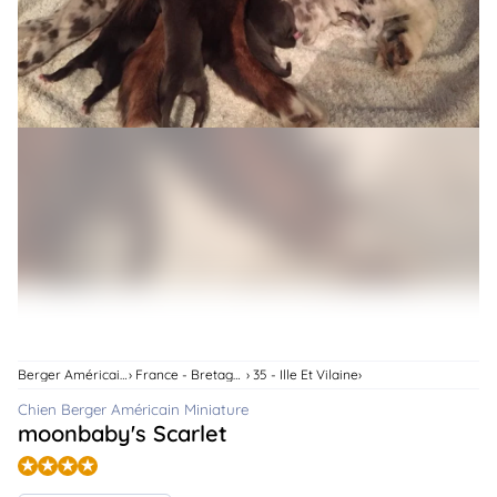
animo
Connexion
Ou
éez
tre
mpte
Berger Américain Miniature
France - Bretagne
35 - Ille Et Vilaine
Chien Berger Américain Miniature
moonbaby's Scarlet