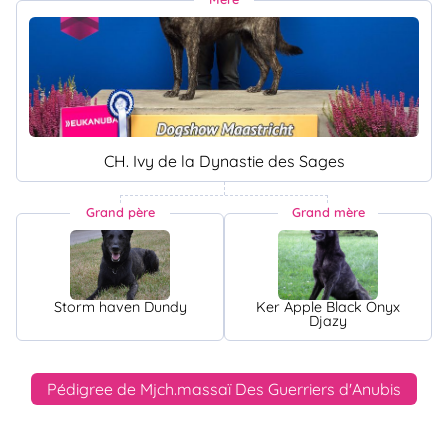
CH. Ivy de la Dynastie des Sages
Grand père
Grand mère
Storm haven Dundy
Ker Apple Black Onyx
Djazy
Pédigree de Mjch.massaï Des Guerriers d'Anubis