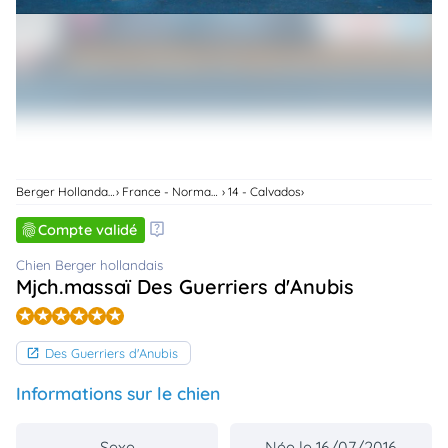
animo
Connexion
Ou
éez
tre
mpte
Berger Hollandais
France - Normandie
14 - Calvados
Compte validé
Chien Berger hollandais
Mjch.massaï Des Guerriers d'Anubis
Des Guerriers d'Anubis
Informations sur le chien
Sexe
Née le 16/07/2016