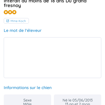
Interdit au moins de 18 ans Du grand
animo
fresnoy
Connexion
Ou
éez
Mme Koch
tre
mpte
Le mot de l'éleveur
Informations sur le chien
Sexe
Né le 05/06/2013
Mâle
13 an et 2 mois