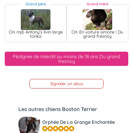
Grand père
Grand mère
CH. mjb Antony's livin large
CH. En voiture simone ! Du
tonka
grand fresnoy
Pédigree de Interdit au moins de 18 ans Du grand
fresnoy
Signaler un abus
Les autres chiens Boston Terrier
Orphée De La Grange Enchantée