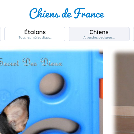
Étalons
Chiens
Tous les mâles dispo..
A vendre, pedigree, ..