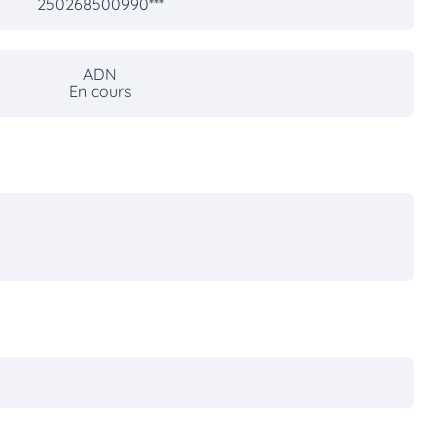
250268500990***
ADN
En cours