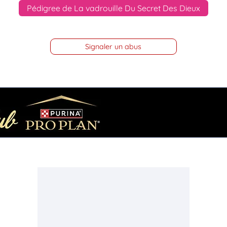
Pédigree de La vadrouille Du Secret Des Dieux
Signaler un abus