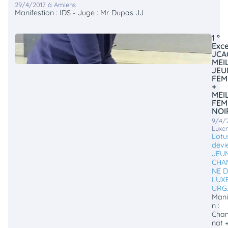
29/4/2017 à Amiens
Manifestion : IDS - Juge : Mr Dupas JJ
1 °
Exce
JCA
MEI
JEU
FEM
+
MEI
FEM
NOI
9/4/
Luxe
Lotu
devi
JEU
CHA
NE 
LUX
URG
Mani
n :
Cha
nat 