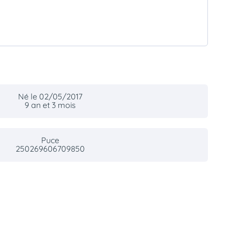
Né le 02/05/2017
9 an et 3 mois
Puce
250269606709850