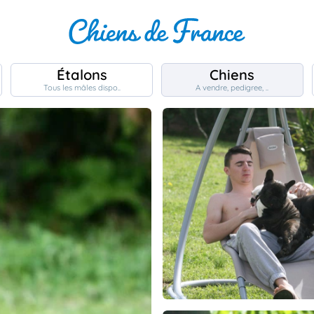
Étalons
Chiens
Tous les mâles dispo..
A vendre, pedigree, ..