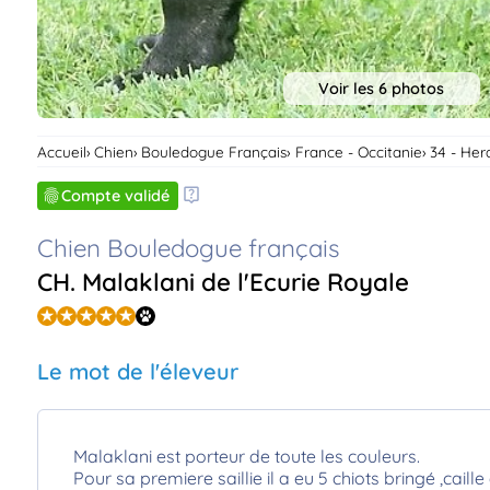
Voir les 6 photos
Accueil
Chien
Bouledogue Français
France - Occitanie
34 - Her
Compte validé
Chien Bouledogue français
CH. Malaklani de l'Ecurie Royale
Le mot de l'éleveur
Malaklani est porteur de toute les couleurs.
Pour sa premiere saillie il a eu 5 chiots bringé ,caille 