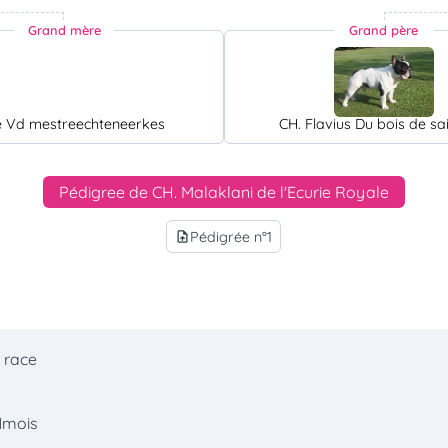
Grand mère
Grand père
e Vd mestreechteneerkes
CH. Flavius Du bois de sa
Pédigree de CH. Malaklani de l'Ecurie Royale
Pédigrée n°1
upload_file
 race
1mois