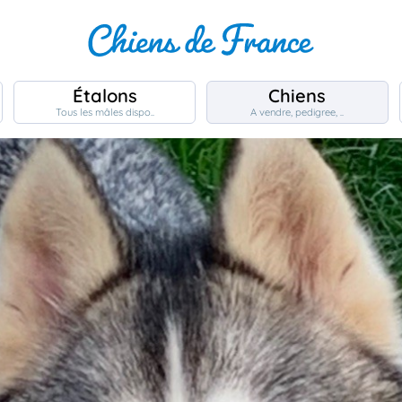
Étalons
Chiens
Tous les mâles dispo..
A vendre, pedigree, ..