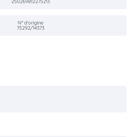
250269812275213
N° d'origine
75292/14373