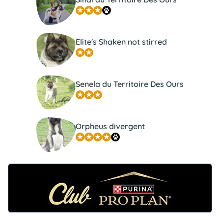
Elite's Shaken not stirred
Senela du Territoire Des Ours
Orpheus divergent