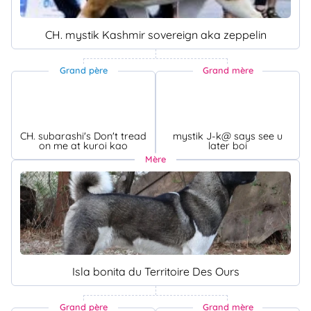
CH. mystik Kashmir sovereign aka zeppelin
Grand père
Grand mère
CH. subarashi's Don't tread
mystik J-k@ says see u
on me at kuroi kao
later boi
Mère
Isla bonita du Territoire Des Ours
Grand père
Grand mère