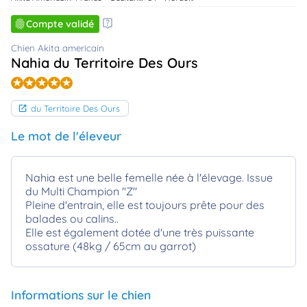
animo
Compte validé
Connexion
Ou
Chien Akita americain
éez
Nahia du Territoire Des Ours
tre
mpte
du Territoire Des Ours
Le mot de l'éleveur
Nahia est une belle femelle née à l'élevage. Issue
du Multi Champion "Z"
Pleine d'entrain, elle est toujours prête pour des
balades ou calins..
Elle est également dotée d'une très puissante
ossature (48kg / 65cm au garrot)
Informations sur le chien