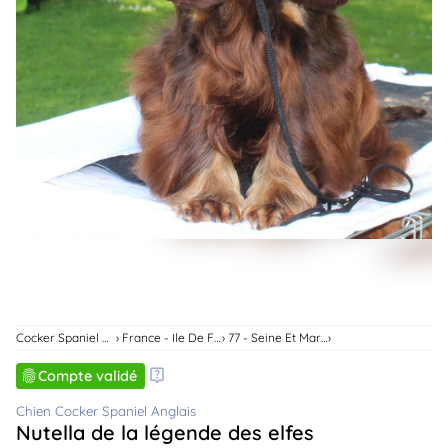
animo
Connexion
Ou
éez
tre
mpte
Cocker Spaniel Anglais
France - Ile De France
77 - Seine Et Marne
Compte validé
Chien Cocker Spaniel Anglais
Nutella de la légende des elfes