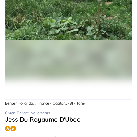
animo
Connexion
Ou
éez
tre
mpte
Berger Hollandais
France - Occitanie
81 - Tarn
Chien Berger hollandais
Jess Du Royaume D'Ubac