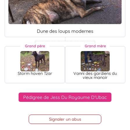
Dune des loups modernes
Grand père
Grand mère
Storm haven Tzar
Vanni des gardiens du
vieux manoir
Pédigree de Jess Du Royaume D'Ubac
Signaler un abus