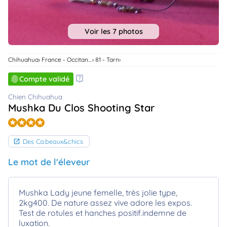
animo
Connexion
Voir les 7 photos
Ou
éez
tre
mpte
Chihuahua
France - Occitanie
81 - Tarn
Compte validé
Chien Chihuahua
Mushka Du Clos Shooting Star
Des Ca.beaux&chics
Le mot de l'éleveur
Mushka Lady jeune femelle, très jolie type,
2kg400. De nature assez vive adore les expos.
Test de rotules et hanches positif.indemne de
luxation.