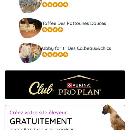
Toffee Des Pattounes Douces
Ubby for t ' Des Ca.beaux&chics
Créez votre site éleveur
GRATUITEMENT
et profitez de tous les services