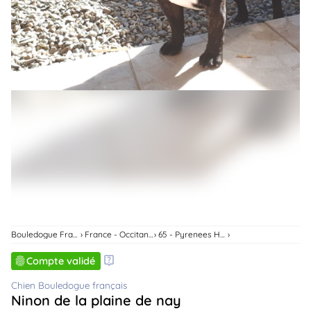
animo
Connexion
Ou
éez
tre
mpte
Bouledogue Français
France - Occitanie
65 - Pyrenees Hautes
Compte validé
Chien Bouledogue français
Ninon de la plaine de nay