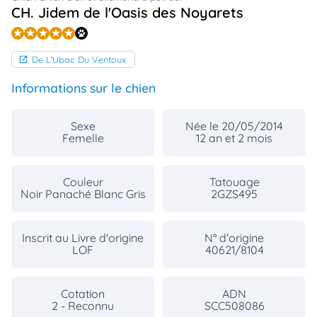
animo
CH. Jidem de l'Oasis des Noyarets
Connexion
Ou
éez
De L'Ubac Du Ventoux
tre
mpte
Informations sur le chien
Sexe
Née le 20/05/2014
Femelle
12 an et 2 mois
Couleur
Tatouage
Noir Panaché Blanc Gris
2GZS495
Inscrit au Livre d'origine
N° d'origine
LOF
40621/8104
Cotation
ADN
2 - Reconnu
SCC508086