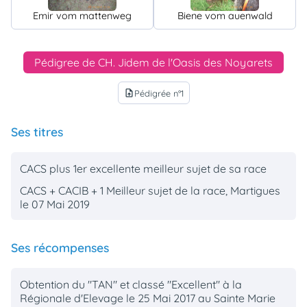
Emir vom mattenweg
Biene vom auenwald
Pédigree de CH. Jidem de l'Oasis des Noyarets
Pédigrée n°1
upload_file
Ses titres
CACS plus 1er excellente meilleur sujet de sa race
CACS + CACIB + 1 Meilleur sujet de la race, Martigues
le 07 Mai 2019
Ses récompenses
Obtention du "TAN" et classé "Excellent" à la
Régionale d'Elevage le 25 Mai 2017 au Sainte Marie