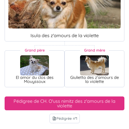
Isula des z'amours de la violette
Grand père
Grand mère
El amor du clos des
Giulietta des z'amours de
Mouyssoux
la violette
Pédigree de CH. O'uss nimitz des z'amours de la
violette
Pédigrée n°1
upload_file