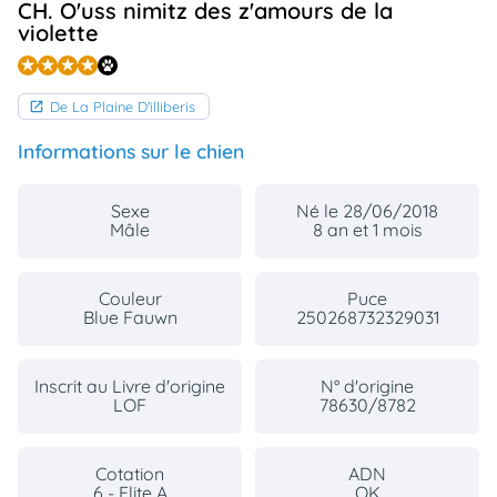
CH. O'uss nimitz des z'amours de la
animo
violette
Connexion
Ou
éez
tre
De La Plaine D'illiberis
mpte
Informations sur le chien
Sexe
Né le 28/06/2018
Mâle
8 an et 1 mois
Couleur
Puce
Blue Fauwn
250268732329031
Inscrit au Livre d'origine
N° d'origine
LOF
78630/8782
Cotation
ADN
6 - Elite A
OK