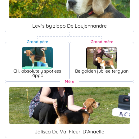
Levi's by zippo De Loujennandre
Grand père
Grand mère
CH. absolutely spotless
Be golden jubilee tergyan
Zippo
Mère
Jalisca Du Val Fleuri D'Anaelle