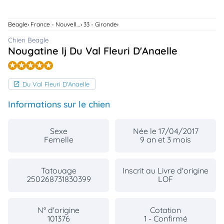
animo
Connexion
Beagle
France - Nouvelle-Aquitaine
33 - Gironde
Ou
éez
Chien Beagle
tre
Nougatine lj Du Val Fleuri D'Anaelle
mpte
Du Val Fleuri D'Anaelle
Informations sur le chien
Sexe
Née le 17/04/2017
Femelle
9 an et 3 mois
Tatouage
Inscrit au Livre d'origine
250268731830399
LOF
N° d'origine
Cotation
101376
1 - Confirmé