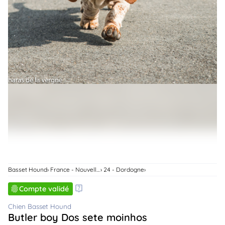
animo
Connexion
Ou
éez
tre
mpte
Basset Hound
France - Nouvelle-Aquitaine
24 - Dordogne
Compte validé
Chien Basset Hound
Butler boy Dos sete moinhos