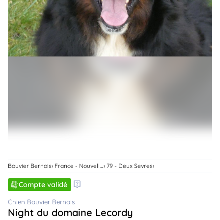
animo
Connexion
Ou
éez
tre
mpte
Bouvier Bernois
France - Nouvelle-Aquitaine
79 - Deux Sevres
Compte validé
Chien Bouvier Bernois
Night du domaine Lecordy