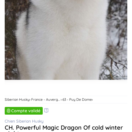
animo
Connexion
Ou
éez
tre
mpte
Siberian Husky
France - Auvergne-Rhone-Alpes
63 - Puy De Dome
Compte validé
Chien Siberian Husky
CH. Powerful Magic Dragon Of cold winter