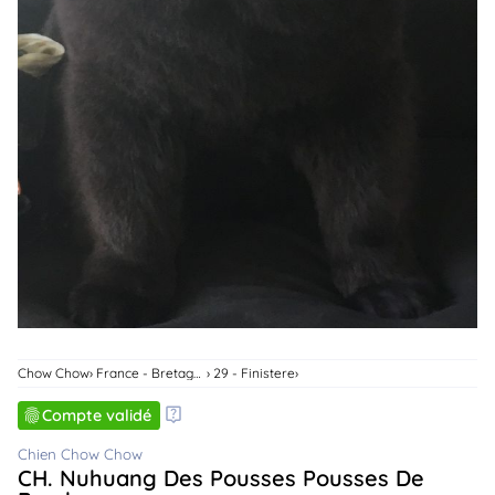
animo
Connexion
Ou
éez
tre
mpte
Chow Chow
France - Bretagne
29 - Finistere
Compte validé
Chien Chow Chow
CH. Nuhuang Des Pousses Pousses De