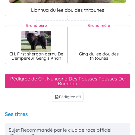
Lianhua du lee dou des thitounes
Grand père
Grand mère
CH. First sherdan derny De
Ging du lee dou des
L'empereur Gengis Khan
thitounes
Pédigree de CH. Nuhuang Des Pousses Pousses De
Bambou
Pédigrée n°1
upload_file
Ses titres
Sujet Recommandé par le club de race officiel