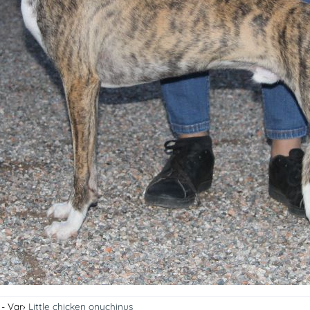
 - Var
Little chicken onychinus