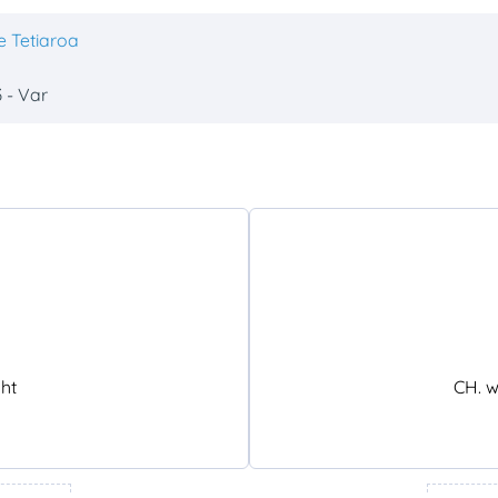
e Tetiaroa
 - Var
ht
CH. w