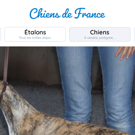
Étalons
Chiens
Tous les mâles dispo..
A vendre, pedigree, ..