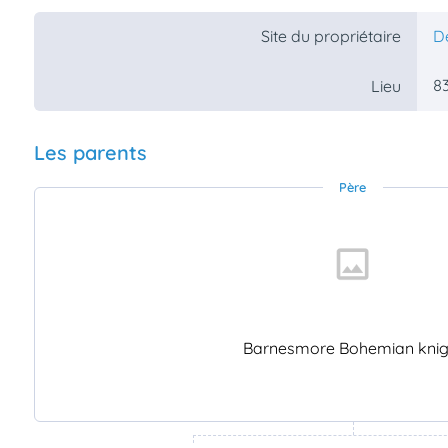
Site du propriétaire
D
83
Lieu
Les parents
Père
Barnesmore Bohemian knig