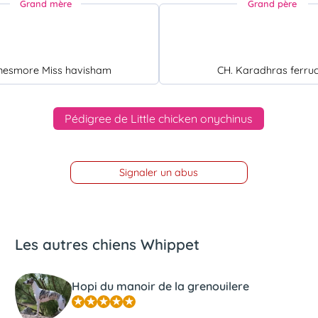
Grand mère
Grand père
nesmore Miss havisham
CH. Karadhras ferruc
Pédigree de Little chicken onychinus
Signaler un abus
Les autres chiens Whippet
Hopi du manoir de la grenouilere