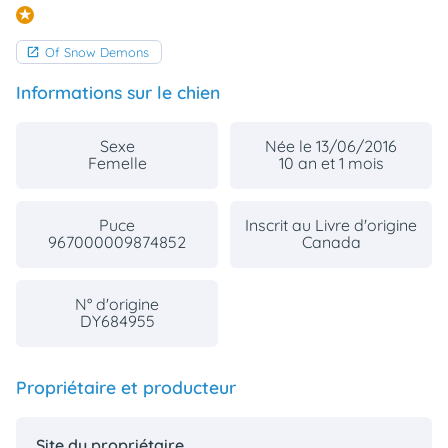
animo
Connexion
Of Snow Demons
Ou
éez
Informations sur le chien
tre
mpte
Sexe
Née le 13/06/2016
Femelle
10 an et 1 mois
Puce
Inscrit au Livre d'origine
967000009874852
Canada
N° d'origine
DY684955
Propriétaire et producteur
Site du propriétaire