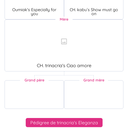
Oumiak's Especially for
CH. kabu’s Show must go
you
on
Mère
CH. trinacria's Ciao amore
Grand père
Grand mère
Pédigree de trinacria's Eleganza