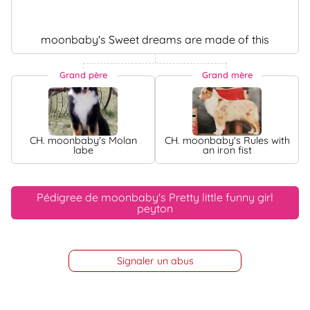
moonbaby's Sweet dreams are made of this
Grand père
Grand mère
CH. moonbaby's Molan
CH. moonbaby's Rules with
labe
an iron fist
Pédigree de moonbaby's Pretty little funny girl
peyton
Signaler un abus