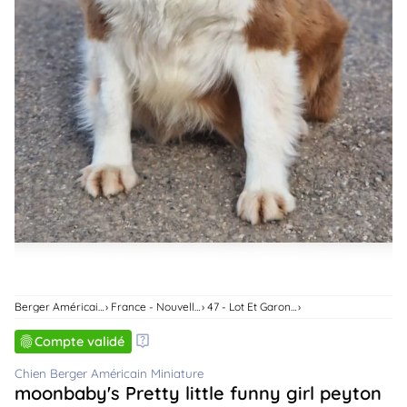
animo
Connexion
Ou
éez
tre
mpte
Berger Américain Miniature
France - Nouvelle-Aquitaine
47 - Lot Et Garonne
Compte validé
Chien Berger Américain Miniature
moonbaby's Pretty little funny girl peyton