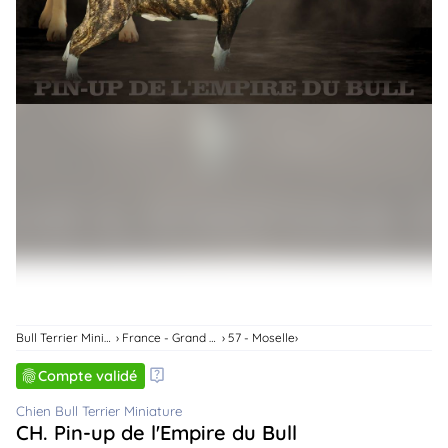
animo
Connexion
Ou
éez
tre
mpte
Bull Terrier Miniature
France - Grand Est
57 - Moselle
Compte validé
Chien Bull Terrier Miniature
CH. Pin-up de l'Empire du Bull