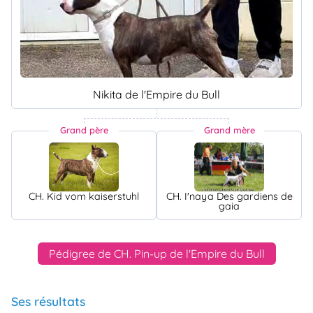
Nikita de l'Empire du Bull
Grand père
Grand mère
CH. Kid vom kaiserstuhl
CH. I'naya Des gardiens de
gaia
Pédigree de CH. Pin-up de l'Empire du Bull
Ses résultats