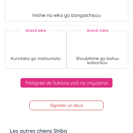
Inishie no eika go bangaichisou
Grand père
Grand mère
Kurotaka go matsumoto
Shoubihime go kishuu
koborisou
Pédigree de Sukôna zaô no miyajima
Signaler un abus
Les autres chiens Shiba