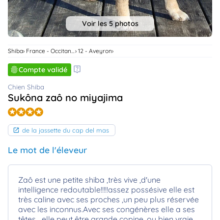
animo
Connexion
Voir les 5 photos
Ou
éez
tre
Shiba
France - Occitanie
12 - Aveyron
mpte
Compte validé
Chien Shiba
Sukôna zaô no miyajima
de la jassette du cap del mas
Le mot de l'éleveur
Zaô est une petite shiba ,très vive ,d'une
intelligence redoutable!!!!!assez possésive elle est
très caline avec ses proches ,un peu plus réservée
avec les inconnus.Avec ses congénères elle a ses
têtes....elle peut être grande copine, ou bien vraie