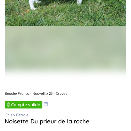
animo
Connexion
Ou
éez
tre
mpte
Beagle
France - Nouvelle-Aquitaine
23 - Creuse
Compte validé
Chien Beagle
Noisette Du prieur de la roche