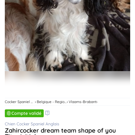
animo
Connexion
Ou
éez
tre
mpte
Cocker Spaniel Anglais
Belgique - Region Flamande
Vlaams-Brabant
Compte validé
Chien Cocker Spaniel Anglais
Zahircocker dream team shape of you