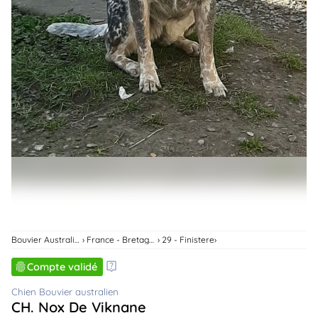
animo
Connexion
Ou
éez
tre
mpte
Bouvier Australien
France - Bretagne
29 - Finistere
Compte validé
Chien Bouvier australien
CH. Nox De Viknane