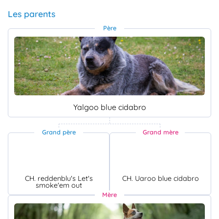
Les parents
Père
Yalgoo blue cidabro
Grand père
Grand mère
CH. reddenblu's Let's
CH. Uaroo blue cidabro
smoke'em out
Mère