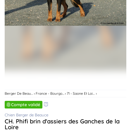
animo
Connexion
Ou
éez
tre
mpte
Berger De Beauce
France - Bourgogne-Franche-Comte
71 - Saone Et Loire
Compte validé
Chien Berger de Beauce
CH. Phifi brin d'assiers des Ganches de la
Loire