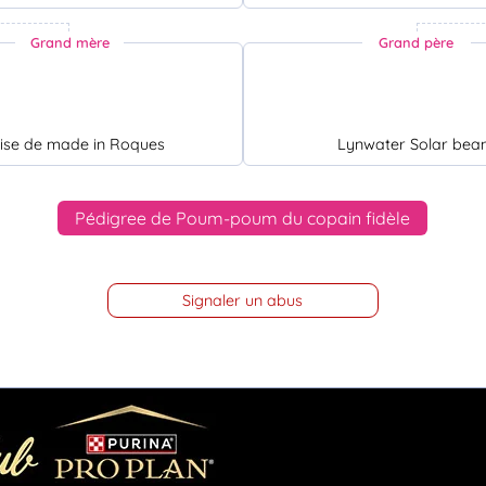
Grand mère
Grand père
ise de made in Roques
Lynwater Solar be
Pédigree de Poum-poum du copain fidèle
Signaler un abus