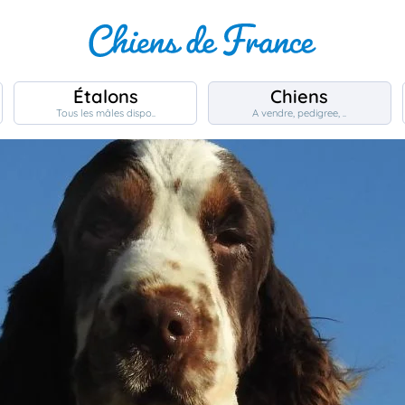
Étalons
Chiens
Tous les mâles dispo..
A vendre, pedigree, ..