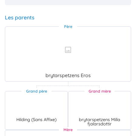
Les parents
Père
brytarspetzens Eros
Grand père
Grand mère
Hilding (Sans Affixe)
brytarspetzens Milla
fjalarsdottir
Mère