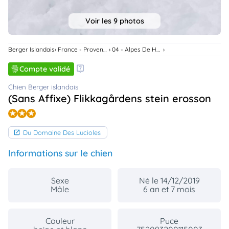
animo
Connexion
Voir les 9 photos
Ou
éez
tre
Berger Islandais
France - Provence Alpes Cote D'Azur
04 - Alpes De Haute Provence
mpte
Compte validé
Chien Berger islandais
(Sans Affixe) Flikkagårdens stein erosson
Du Domaine Des Lucioles
Informations sur le chien
Sexe
Né le 14/12/2019
Mâle
6 an et 7 mois
Couleur
Puce