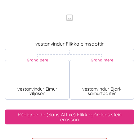
vestanvindur Flikka eimsdottir
Grand père
Grand mère
vestanvindur Eimur
vestanvindur Bjork
viljason
samurtochter
Pédigree de (Sans Affixe) Flikkagårdens stein
erosson