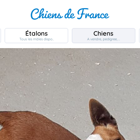
Étalons
Chiens
Tous les mâles dispo..
A vendre, pedigree, ..