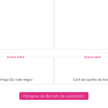
Grand mère
Grand père
Urtiga Do vale negro
Caril da quinta da bo
Pédigree de Biscoito de valizandro