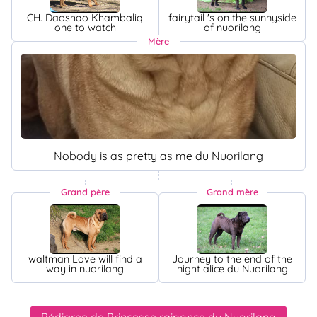
CH. Daoshao Khambaliq
fairytail 's on the sunnyside
one to watch
of nuorilang
Mère
Nobody is as pretty as me du Nuorilang
Grand père
Grand mère
waltman Love will find a
Journey to the end of the
way in nuorilang
night alice du Nuorilang
Pédigree de Princesse raiponce du Nuorilang