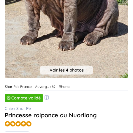
animo
Connexion
Ou
éez
tre
mpte
Voir les 4 photos
Shar Pei
France - Auvergne-Rhone-Alpes
69 - Rhone
Compte validé
Chien Shar Pei
Princesse raiponce du Nuorilang