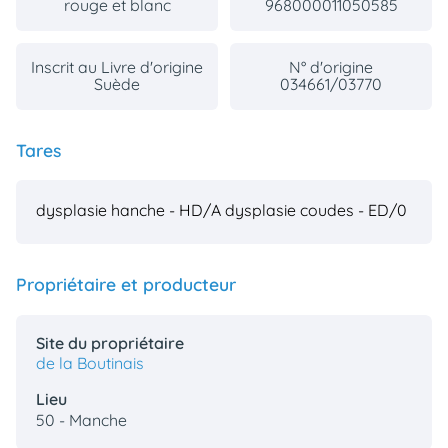
rouge et blanc
968000011050585
animo
Connexion
Ou
Inscrit au Livre d'origine
N° d'origine
éez
Suède
034661/03770
tre
mpte
Tares
dysplasie hanche - HD/A
dysplasie coudes - ED/0
Propriétaire et producteur
Site du propriétaire
de la Boutinais
Lieu
50 - Manche