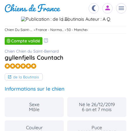
Chiots
Chien Du Saint-Bernard
France - Normandie
50 - Manche
nibles,
aître
Compte validé
Éleveurs
Chien Chien du Saint-Bernard
es et
gyllenfjells Countach
mations
Étalons
ous
es
de la Boutinais
les
po..
Chiens
Informations sur le chien
ndre,
gree,
..
Sexe
Né le 26/12/2019
Services
Mâle
6 an et 7 mois
tteurs,
ons ..
Couleur
Puce
Assurances