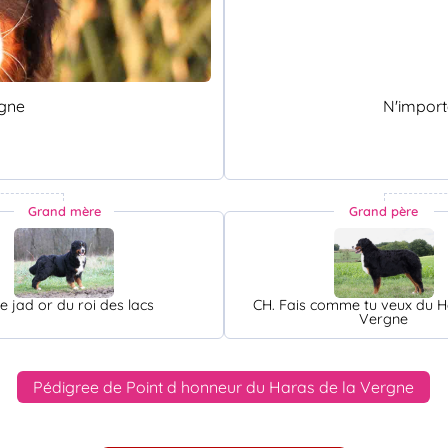
rgne
N'impor
Grand mère
Grand père
e jad or du roi des lacs
CH. Fais comme tu veux du H
Vergne
Pédigree de Point d honneur du Haras de la Vergne