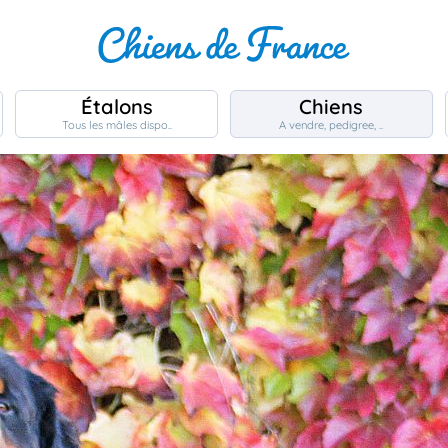
Étalons
Chiens
Tous les mâles dispo..
A vendre, pedigree, ..