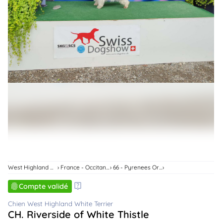
animo
Connexion
Ou
éez
tre
mpte
West Highland White Terrier
France - Occitanie
66 - Pyrenees Orientales
Compte validé
Chien West Highland White Terrier
CH. Riverside of White Thistle