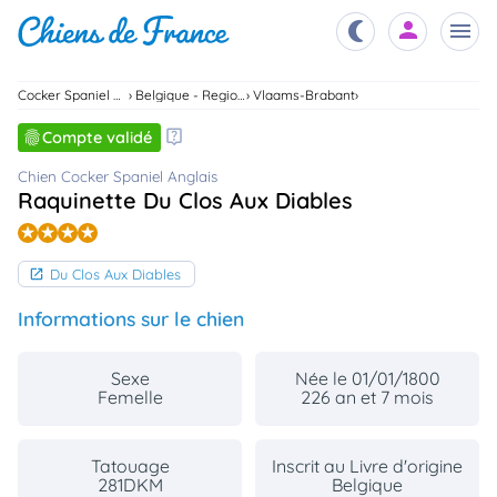
Cocker Spaniel Anglais
Belgique - Region Flamande
Vlaams-Brabant
Chiots
Compte validé
nibles,
aître
Chien Cocker Spaniel Anglais
Éleveurs
Raquinette Du Clos Aux Diables
es et
mations
Étalons
ous
Du Clos Aux Diables
es
les
po..
Informations sur le chien
Chiens
ndre,
gree,
Sexe
Née le 01/01/1800
..
Femelle
226 an et 7 mois
Services
tteurs,
ons ..
Tatouage
Inscrit au Livre d'origine
281DKM
Belgique
Assurances