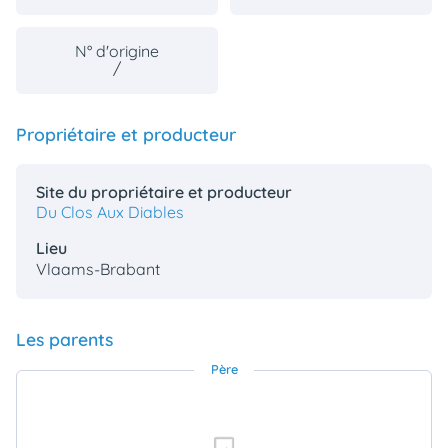
animo
Connexion
N° d'origine
Ou
/
éez
tre
mpte
Propriétaire et producteur
Site du propriétaire et producteur
Du Clos Aux Diables
Lieu
Vlaams-Brabant
Les parents
Père