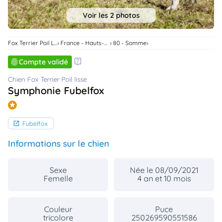
animo
Voir les 2 photos
Connexion
Ou
éez
Fox Terrier Poil Lisse
France - Hauts-De-France
80 - Somme
tre
mpte
Compte validé
Chien Fox Terrier Poil lisse
Symphonie Fubelfox
Fubelfox
Informations sur le chien
Sexe
Née le 08/09/2021
Femelle
4 an et 10 mois
Couleur
Puce
tricolore
250269590551586