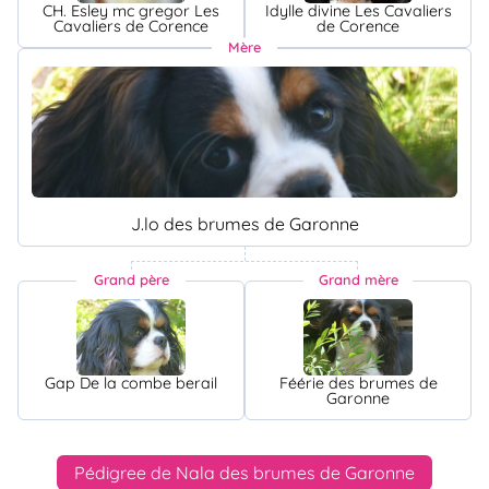
CH. Esley mc gregor Les
Idylle divine Les Cavaliers
Cavaliers de Corence
de Corence
Mère
J.lo des brumes de Garonne
Grand père
Grand mère
Gap De la combe berail
Féérie des brumes de
Garonne
Pédigree de Nala des brumes de Garonne