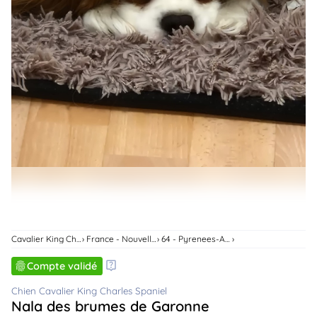
animo
Connexion
Ou
éez
tre
mpte
Cavalier King Charles Spaniel
France - Nouvelle-Aquitaine
64 - Pyrenees-Atlantiques
Compte validé
Chien Cavalier King Charles Spaniel
Nala des brumes de Garonne