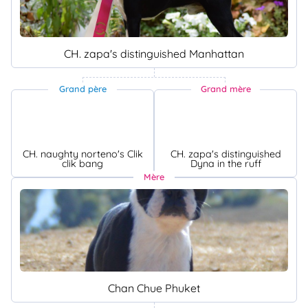
CH. zapa's distinguished Manhattan
Grand père
Grand mère
CH. naughty norteno's Clik
CH. zapa's distinguished
clik bang
Dyna in the ruff
Mère
Chan Chue Phuket