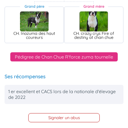
Grand père
Grand mère
CH. Inazuma des haut
CH. crazy crys Fire of
coureurs
destiny at chan chue
Pédigree de Chan Chue R'force zuma tournelle
Ses récompenses
1 er excellent et CACS lors de la nationale d'élevage
de 2022
Signaler un abus