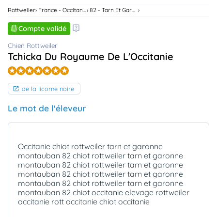
animo
Rottweiler
France - Occitanie
82 - Tarn Et Garonne
Connexion
Compte validé
Ou
éez
Chien Rottweiler
tre
mpte
Tchicka Du Royaume De L'Occitanie
de la licorne noire
Le mot de l'éleveur
Occitanie chiot rottweiler tarn et garonne
montauban 82 chiot rottweiler tarn et garonne
montauban 82 chiot rottweiler tarn et garonne
montauban 82 chiot rottweiler tarn et garonne
montauban 82 chiot rottweiler tarn et garonne
montauban 82 chiot occitanie elevage rottweiler
occitanie rott occitanie chiot occitanie