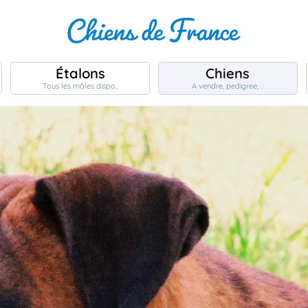
Étalons
Chiens
Tous les mâles dispo..
A vendre, pedigree, ..