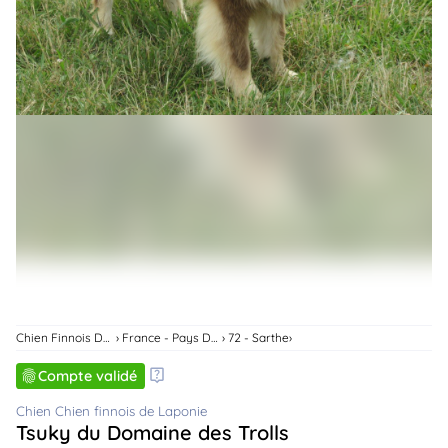
animo
Connexion
Ou
éez
tre
mpte
Chien Finnois De Laponie
France - Pays De La Loire
72 - Sarthe
Compte validé
Chien Chien finnois de Laponie
Tsuky du Domaine des Trolls