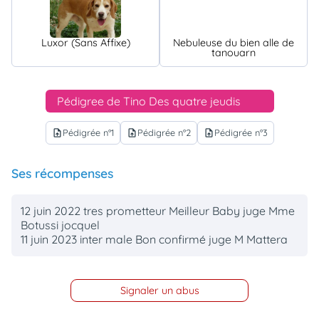
Luxor (Sans Affixe)
Nebuleuse du bien alle de
tanouarn
Pédigree de Tino Des quatre jeudis
Pédigrée n°1
Pédigrée n°2
Pédigrée n°3
upload_file
upload_file
upload_file
Ses récompenses
12 juin 2022 tres prometteur Meilleur Baby juge Mme
Botussi jocquel
11 juin 2023 inter male Bon confirmé juge M Mattera
Signaler un abus