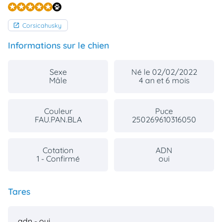
Corsicahusky
Informations sur le chien
Sexe
Né le 02/02/2022
Mâle
4 an et 6 mois
Couleur
Puce
FAU.PAN.BLA
250269610316050
Cotation
ADN
1 - Confirmé
oui
Tares
adn - oui