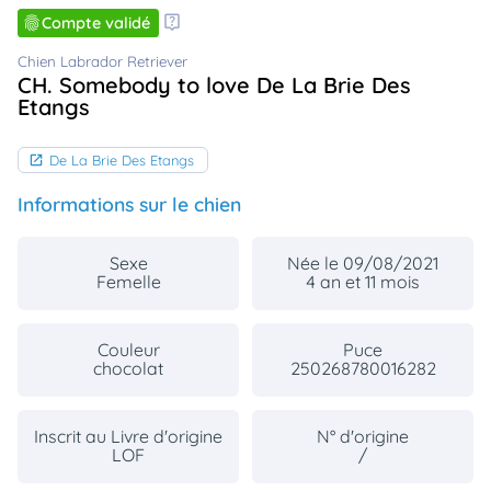
animo
Compte validé
Connexion
Chien Labrador Retriever
Ou
CH. Somebody to love De La Brie Des
éez
Etangs
tre
mpte
De La Brie Des Etangs
Informations sur le chien
Sexe
Née le 09/08/2021
Femelle
4 an et 11 mois
Couleur
Puce
chocolat
250268780016282
Inscrit au Livre d'origine
N° d'origine
LOF
/