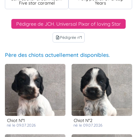
Five star caramel
Years
Pédigree de JCH. Universal Pixar of loving Star
Pédigrée n°1
upload_file
Père des chiots actuellement disponibles.
Chiot N°1
Chiot N°2
né le 09.07.2026
né le 09.07.2026