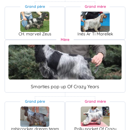
Grand père
Grand mère
CH. marveil Zeus
Inés Ar Ti Marellek
Mère
Smarties pop up Of Crazy Years
Grand père
Grand mère
zahircocker dream team
Polly pocket Of Crazy