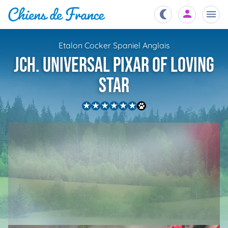
Etalon Cocker Spaniel Anglais
Chiots
JCH. Universal Pixar of loving
nibles,
aître
Star
Éleveurs
es et
mations
Étalons
ous
es
les
po..
Chiens
ndre,
gree,
..
Services
tteurs,
ons ..
Assurances