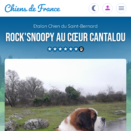
Etalon Chien du Saint-Bernard
Chiots
Rock'snoopy au cœur cantalou
nibles,
aître
Éleveurs
es et
mations
Étalons
ous
es
les
po..
Chiens
ndre,
gree,
..
Services
tteurs,
ons ..
Assurances