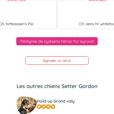
CH. tofteaasen's Pia
CH. aens Hr. whitefo
Pédigree de sydaens Nérac for eyraud
Signaler un abus
Les autres chiens Setter Gordon
Hold-up Grand valy