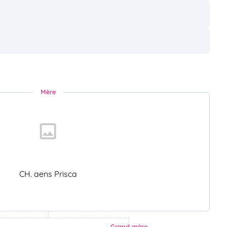
Mère
CH. aens Prisca
Grand mère