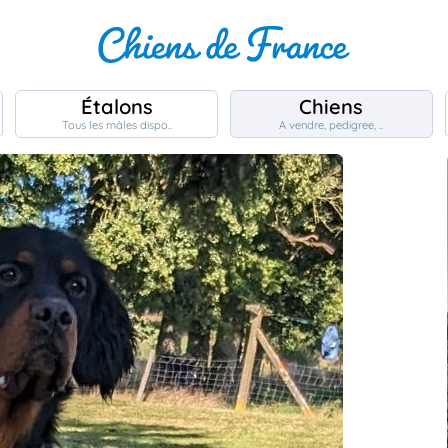
Étalons
Chiens
Tous les mâles dispo..
A vendre, pedigree, ..