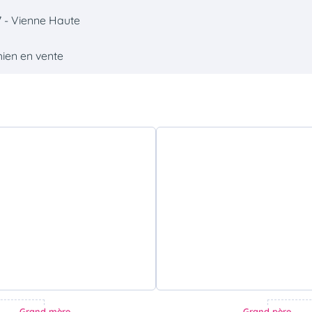
 - Vienne Haute
hien en vente
Grand mère
Grand père