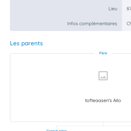
87
Lieu
C
Infos complémentaires
Les parents
Père
tofteaasen's Ailo
Grand père